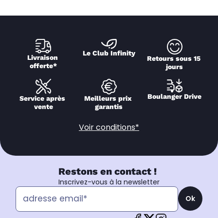
Le Club Infinity
Livraison 
Retours sous 15 
offerte*
jours
Boulanger Drive
Service après 
Meilleurs prix 
vente
garantis
Voir conditions*
Restons en contact !
Inscrivez-vous à la newsletter
Ok