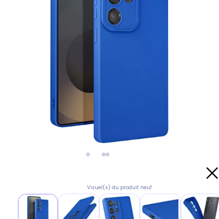
Visuel(s) du produit neuf