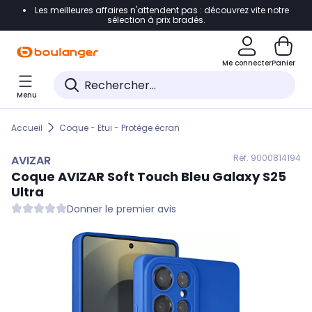
Les meilleures affaires n'attendent pas : découvrez vite notre
Accéder directement à la navigation
sélection à prix bradés.
Accéder directement au contenu
Me connecter
Panier
Accéder directement au pied de page
Menu
Accéder directement au chatbot
Accueil
Coque - Etui - Protège écran
Réf. 900
0814194
AVIZAR
Coque
AVIZAR
Soft Touch Bleu Galaxy S25
Ultra
Donner le premier avis