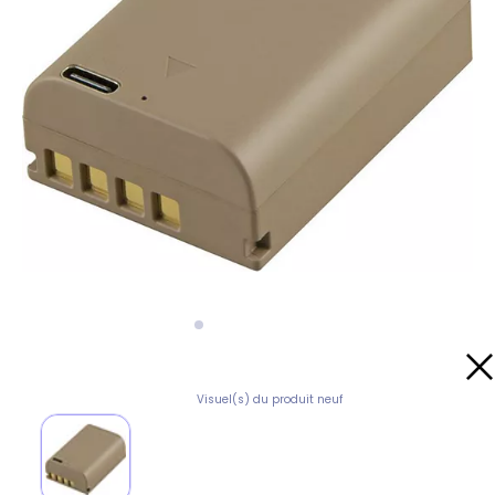
Visuel(s) du produit neuf