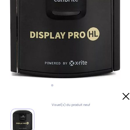
Visuel(s) du produit neuf