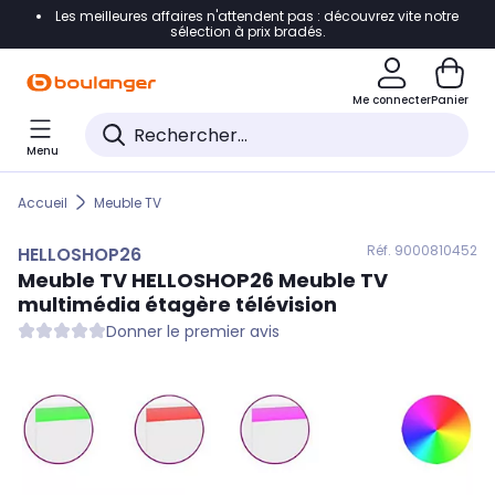
Les meilleures affaires n'attendent pas : découvrez vite notre
Accéder directement à la navigation
sélection à prix bradés.
Accéder directement au contenu
Me connecter
Panier
Accéder directement au pied de page
Menu
Accéder directement au chatbot
Accueil
Meuble TV
Réf. 900
0810452
HELLOSHOP26
Meuble TV
HELLOSHOP26
Meuble TV
multimédia étagère télévision
Donner le premier avis