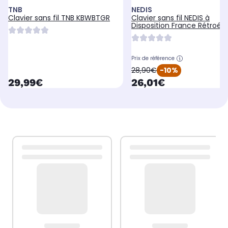
TNB
NEDIS
Clavier sans fil TNB KBWBTGR
Clavier sans fil NEDIS à
Disposition France Rétroécl
LED
Prix de référence
oldPrice
28,90€
-10%
currentPrice
currentPrice
29,99€
26,01€