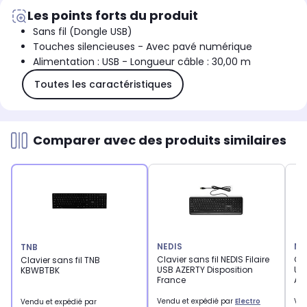
Les points forts du produit
Sans fil (Dongle USB)
Touches silencieuses - Avec pavé numérique
Alimentation : USB - Longueur câble : 30,00 m
Toutes les caractéristiques
Comparer avec des produits similaires
NEDIS
NE
TNB
Clavier sans fil NEDIS Filaire
Cla
Clavier sans fil TNB
USB AZERTY Disposition
US
KBWBTBK
France
Al
Vendu et expédié par
Electro
Ven
Vendu et expédié par