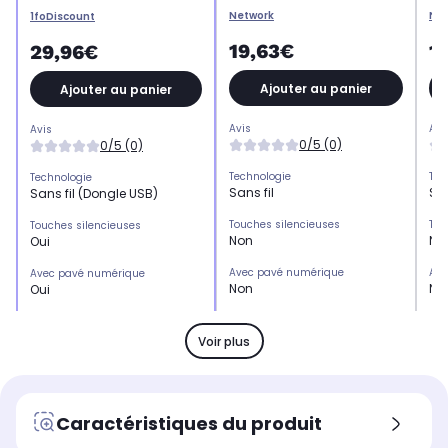
Network
Ne
1foDiscount
19,63€
1
29,96€
Ajouter au panier
Ajouter au panier
Avis
Avi
Avis
0/5 (0)
0/5 (0)
Technologie
Tec
Technologie
Sans fil
San
Sans fil (Dongle USB)
Touches silencieuses
Tou
Touches silencieuses
Non
No
Oui
Avec pavé numérique
Ave
Avec pavé numérique
Non
No
Oui
Support poignet
Sup
Support poignet
Non
No
Non
Voir plus
Alimentation
Ali
Alimentation
Non communiqué
No
USB
Longueur câble
Lon
Longueur câble
Caractéristiques du produit
1,50 m
1,5
30,00 m