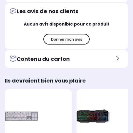
Rétroéclairé
Rét
Rétroéclairé
Non
No
Non
Les avis de nos clients
Utilisation
Uti
Utilisation
Aucun avis disponible pour ce produit
Bureautique
Bu
Bureautique
Type de clavier
Typ
Type de clavier
Classique
Cl
Classique
Donner mon avis
Format
For
Format
Sans pavé numérique
Sa
Avec pavé numérique
Contenu du carton
Ils devraient bien vous plaire