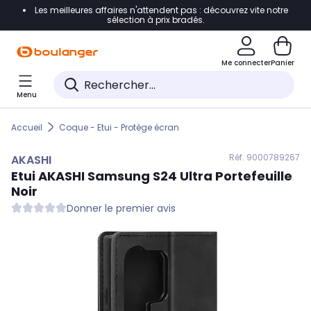
Les meilleures affaires n'attendent pas : découvrez vite notre
Accéder directement à la navigation
sélection à prix bradés.
Accéder directement au contenu
Me connecter
Panier
Accéder directement au pied de page
Menu
Accéder directement au chatbot
Accueil
Coque - Etui - Protège écran
Réf. 900
0789267
AKASHI
Etui
AKASHI
Samsung S24 Ultra Portefeuille
Noir
Donner le premier avis