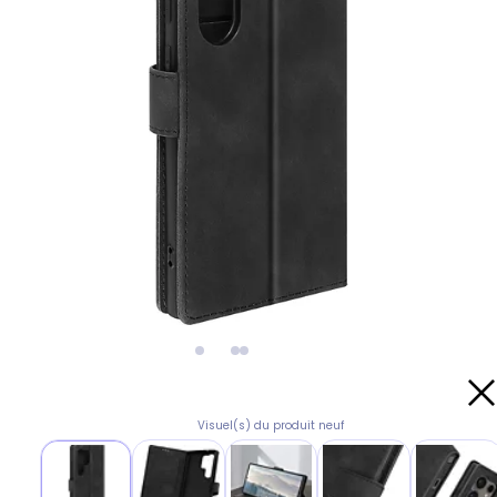
Visuel(s) du produit neuf