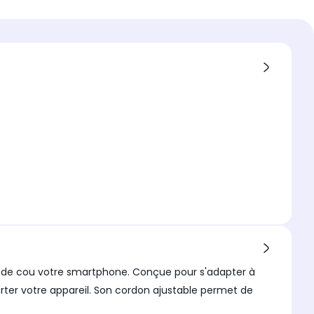
n
 compatible
elle
compatible 1
sel
extérieur
ur de cou votre smartphone. Conçue pour s'adapter à
rter votre appareil. Son cordon ajustable permet de