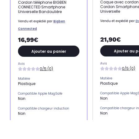
Coque avec cordon
Cordon téléphone BIGBEN
Cordon Smartphone
CONNECTED Smartphone
Universelle
Universelle Bandoulière
Vendu et expédié par
D
Vendu et expédié par
Bigben
Connected
21,90€
16,99€
Ajouter au p
Ajouter au panier
Avis
Avis
0/5 (0)
0/5 (0)
Matière
Matière
Plastique
Plastique
Compatible Apple Mag
Compatible Apple MagSafe
Non
Non
Compatible chargeur i
Compatible chargeur induction
Non
Non
Emplacement(s) carte(
Emplacement(s) carte(s)
Non
Non
Type de protection
Type de protection