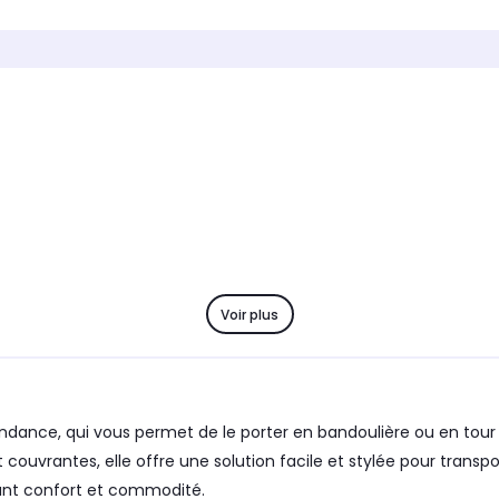
Cordon
Cordo
Marque compatible
Marque
Universelle
Univers
Modèle compatible 1
Modèle 
Universel
Univer
Coloris extérieur
Coloris 
Noir
Bleu
Voir plus
tendance, qui vous permet de le porter en bandoulière ou en to
uvrantes, elle offre une solution facile et stylée pour transpo
sant confort et commodité.