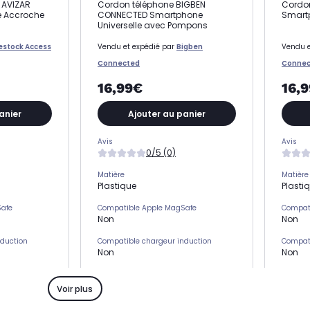
 AVIZAR
Cordon téléphone BIGBEN
Cordon
 Accroche
CONNECTED Smartphone
Smartp
Universelle avec Pompons
estock Access
Vendu et expédié par
Bigben
Vendu e
Connected
Connec
16,99€
16,
anier
Ajouter au panier
Avis
Avis
0/5 (0)
Matière
Matière
Plastique
Plasti
Safe
Compatible Apple MagSafe
Compat
Non
Non
nduction
Compatible chargeur induction
Compati
Non
Non
s)
Emplacement(s) carte(s)
Emplac
Non
Non
Voir plus
Type de protection
Type de