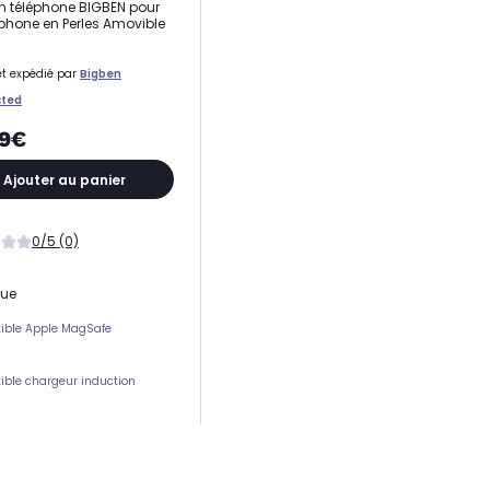
 téléphone BIGBEN pour
hone en Perles Amovible
t expédié par
Bigben
ted
99€
Ajouter au panier
0/5 (0)
que
ible Apple MagSafe
ble chargeur induction
ement(s) carte(s)
 protection