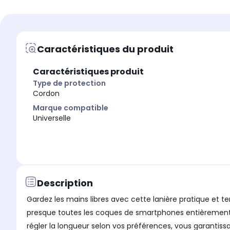
Coque avec cordon
Cordon
Marque compatible
Marque compatible
Universelle
Universelle
Caractéristiques du produit
Modèle compatible 1
Modèle compatible 1
Universel
Universel
Caractéristiques produit
Coloris extérieur
Coloris extérieur
Violet
Rose
Type de protection
Cordon
Marque compatible
Universelle
Description
Gardez les mains libres avec cette lanière pratique et 
presque toutes les coques de smartphones entièrement co
régler la longueur selon vos préférences, vous garantis