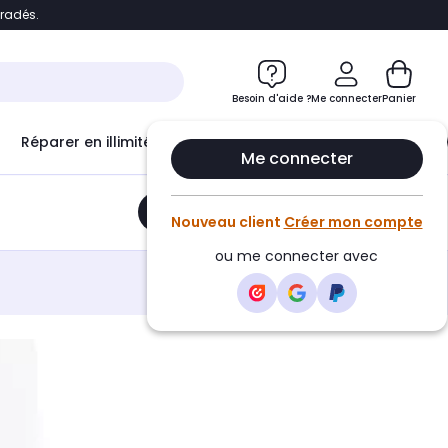
bradés.
e
Accéder directement au chatbot
Besoin d'aide ?
Me connecter
Panier
Réparer en illimité avec
Le Club Infinity
Econ
Me connecter
Ajouter au panier
•
16,99€
Nouveau client
Créer mon compte
ou me connecter avec