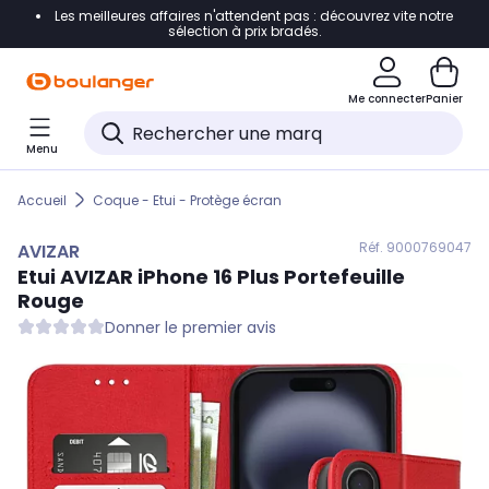
Les meilleures affaires n'attendent pas : découvrez vite notre
Accéder directement à la navigation
sélection à prix bradés.
Accéder directement au contenu
Me connecter
Panier
Accéder directement au pied de page
Menu
Accéder directement au chatbot
Accueil
Coque - Etui - Protège écran
Réf. 900
0769047
AVIZAR
Etui
AVIZAR
iPhone 16 Plus Portefeuille
Rouge
Donner le premier avis