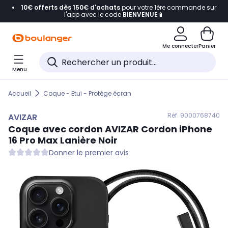
10€ offerts dès 150€ d'achats
pour votre 1ère commande sur
Accéder directement à la navigation
l'app avec le code
BIENVENUE📱
Accéder directement au contenu
Me connecter
Panier
Accéder directement au pied de page
Menu
Accéder directement au chatbot
Accueil
Coque - Etui - Protège écran
Réf. 900
0768740
AVIZAR
Coque avec cordon
AVIZAR
Cordon iPhone
16 Pro Max Lanière Noir
Donner le premier avis