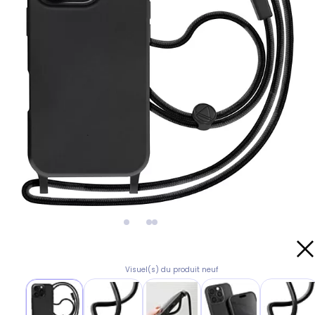
Visuel(s) du produit neuf