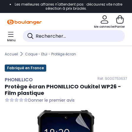
Les meilleures affaires n'attendent pas : découvrez vite notre
Accéder directement à la navigation
sélection à prix bradés.
Accéder directement au contenu
Me connecter
Panier
Accéder directement au pied de page
Menu
Accéder directement au chatbot
Accueil
Coque - Etui - Protège écran
Fabriqué en France
Réf. 900
0753637
PHONILLICO
Protège écran
PHONILLICO
Oukitel WP26 -
Film plastique
Donner le premier avis