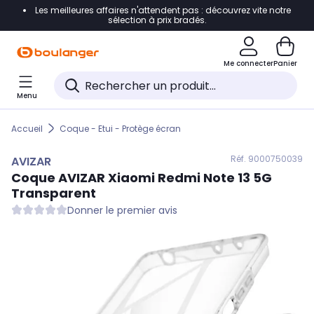
Les meilleures affaires n'attendent pas : découvrez vite notre
Accéder directement à la navigation
sélection à prix bradés.
Accéder directement au contenu
Me connecter
Panier
Accéder directement au pied de page
Menu
Accéder directement au chatbot
Accueil
Coque - Etui - Protège écran
Réf. 900
0750039
AVIZAR
Coque
AVIZAR
Xiaomi Redmi Note 13 5G
Transparent
Donner le premier avis