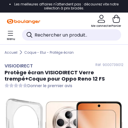
Les meilleures affaires n'attendent pas : découvrez vite notre
Accéder directement à la navigation
sélection à prix bradés.
Accéder directement au contenu
Me connecter
Panier
Accéder directement au pied de page
Menu
Accéder directement au chatbot
Accueil
Coque - Etui - Protège écran
Réf. 900
0739012
VISIODIRECT
Protège écran
VISIODIRECT
Verre
trempé+Coque pour Oppo Reno 12 FS
Donner le premier avis