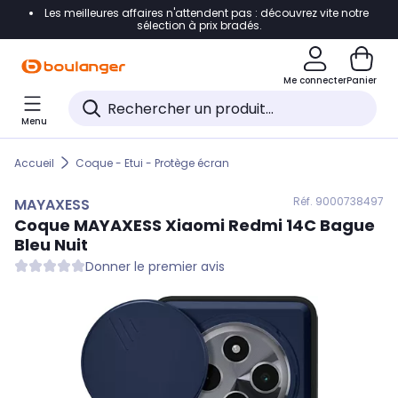
Les meilleures affaires n'attendent pas : découvrez vite notre
Accéder directement à la navigation
sélection à prix bradés.
Accéder directement au contenu
Me connecter
Panier
Accéder directement au pied de page
Menu
Accéder directement au chatbot
Accueil
Coque - Etui - Protège écran
Réf. 900
0738497
MAYAXESS
Coque
MAYAXESS
Xiaomi Redmi 14C Bague
Bleu Nuit
Donner le premier avis