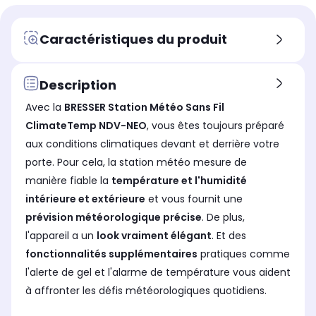
Prévisions météo
Pré
Prévisions météo
Oui
Ou
Oui
Pluviomètre
Plu
Pluviomètre
Caractéristiques du produit
Non
No
Non
Prévision gel
Pré
Prévision gel
Non
Ou
Non
Description
Température intérieure
Tem
Température intérieure
Avec la
BRESSER Station Météo Sans Fil
Oui
Ou
Oui
ClimateTemp NDV-NEO
, vous êtes toujours préparé
Sonde(s) intérieure(s)
Son
Sonde(s) intérieure(s)
aux conditions climatiques devant et derrière votre
1
Au
Aucune
porte. Pour cela, la station météo mesure de
Sonde(s) extérieure(s)
Son
Sonde(s) extérieure(s)
manière fiable la
température et l'humidité
1
Au
Aucune
intérieure et extérieure
et vous fournit une
prévision météorologique précise
. De plus,
l'appareil a un
look vraiment élégant
. Et des
fonctionnalités supplémentaires
pratiques comme
l'alerte de gel et l'alarme de température vous aident
à affronter les défis météorologiques quotidiens.