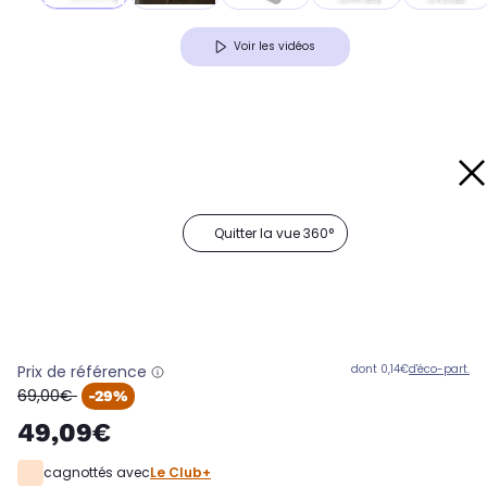
Voir les vidéos
Quitter la vue 360°
Prix de référence
dont 0,14€
d'éco-part.
oldPrice
69,00€
-29%
49,09€
cagnottés avec
Le Club+