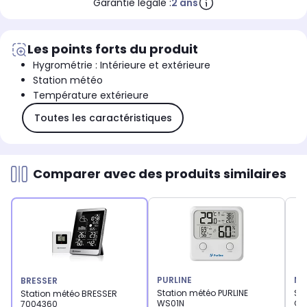
Garantie légale :
2 ans
Les points forts du produit
Hygrométrie : Intérieure et extérieure
Station météo
Température extérieure
Toutes les caractéristiques
Comparer avec des produits similaires
PURLINE
NA
BRESSER
Station météo PURLINE
St
Station météo BRESSER
WS01N
GE
7004360