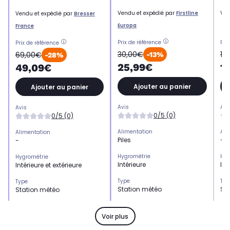
Vendu et expédié par
Firstline
Ven
Vendu et expédié par
Bresser
Europa
France
Prix de référence
Pri
Prix de référence
30,00€
19
69,00€
-13%
-28%
25,99€
1
49,09€
Ajouter au panier
Ajouter au panier
Avis
Avi
Avis
0/5 (0)
0/5 (0)
Alimentation
Ali
Alimentation
Piles
-
-
Hygrométrie
Hyg
Hygrométrie
Intérieure
Int
Intérieure et extérieure
Type
Typ
Type
Station météo
St
Station météo
Température extérieure
Tem
Température extérieure
Oui
Ou
Oui
Voir plus