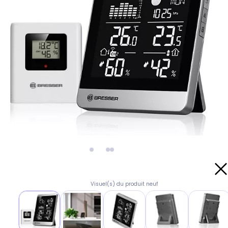
Visuel(s) du produit neuf