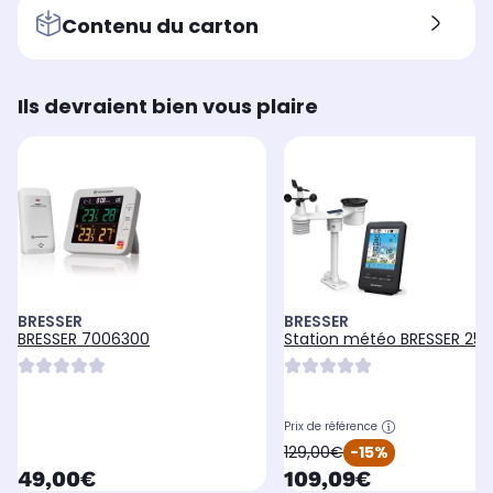
Contenu du carton
Ils devraient bien vous plaire
BRESSER
BRESSER
BRESSER 7006300
Station météo BRESSER 251
Prix de référence
oldPrice
129,00€
-15%
currentPrice
currentPrice
49,00€
109,09€