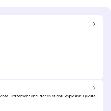
tion écran
 compatible
compatible 1
 16 Pro Max
extérieur
arent
ante. Traitement anti-traces et anti-explosion. Qualité