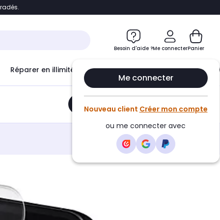
bradés.
e
Accéder directement au chatbot
Besoin d'aide ?
Me connecter
Panier
Réparer en illimité avec
Le Club Infinity
Econ
Me connecter
Ajouter au panier
•
17,99€
Nouveau client
Créer mon compte
ou me connecter avec