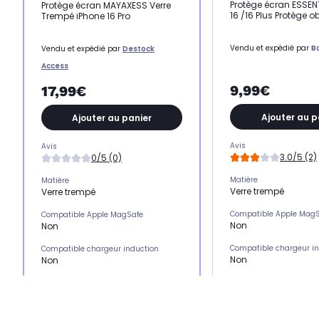
Protège écran ESSEN
Protège écran MAYAXESS Verre
16 /16 Plus Protège ob
Trempé iPhone 16 Pro
Vendu et expédié par
B
Vendu et expédié par
Destock
Access
9,99€
17,99€
Ajouter au p
Ajouter au panier
Avis
Avis
3.0/5 (2)
0/5 (0)
Matière
Matière
Verre trempé
Verre trempé
Compatible Apple Mag
Compatible Apple MagSafe
Non
Non
Compatible chargeur i
Compatible chargeur induction
Non
Non
Emplacement(s) carte(
Emplacement(s) carte(s)
Non
Non
Type de protection
Type de protection