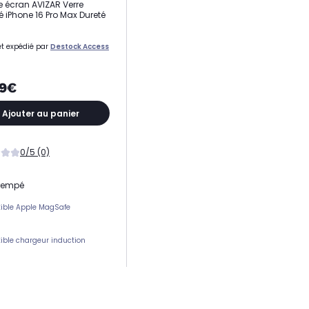
e écran AVIZAR Verre
 iPhone 16 Pro Max Dureté
t expédié par
Destock Access
99€
Ajouter au panier
0/5 (0)
trempé
ible Apple MagSafe
ble chargeur induction
ement(s) carte(s)
 protection