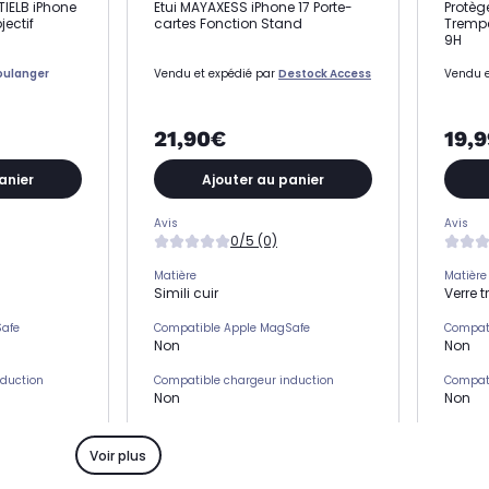
TIELB iPhone
Etui MAYAXESS iPhone 17 Porte-
Protèg
jectif
cartes Fonction Stand
Trempé
9H
oulanger
Vendu et expédié par
Destock Access
Vendu e
21,90€
19,
anier
Ajouter au panier
Avis
Avis
0/5 (0)
Matière
Matière
Simili cuir
Verre 
Safe
Compatible Apple MagSafe
Compat
Non
Non
nduction
Compatible chargeur induction
Compati
Non
Non
s)
Emplacement(s) carte(s)
Emplac
Oui
Non
Voir plus
Type de protection
Type de