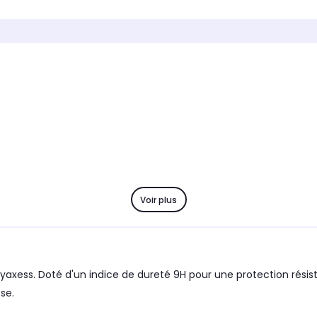
Etui
Protec
Marque compatible
Marque
Apple
Apple
Modèle compatible 1
Modèle 
iPhone 17
iPhone
Coloris extérieur
Coloris 
Bleu
Transp
Voir plus
axess. Doté d'un indice de dureté 9H pour une protection résist
se.