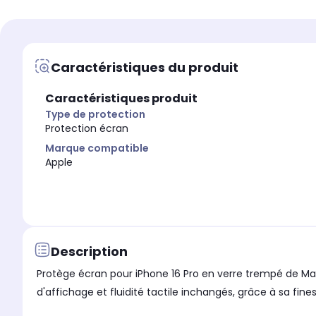
Protection écran
Protection écran
Marque compatible
Marque compatible
Apple
Apple
Caractéristiques du produit
Modèle compatible 1
Modèle compatible 1
iPhone 16
iPhone 16 Pro
Caractéristiques produit
Coloris extérieur
Coloris extérieur
Transparent
Transparent
Type de protection
Protection écran
Marque compatible
Apple
Description
Protège écran pour iPhone 16 Pro en verre trempé de May
d'affichage et fluidité tactile inchangés, grâce à sa fines