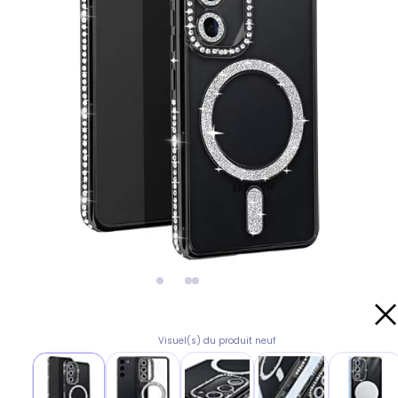
Visuel(s) du produit neuf