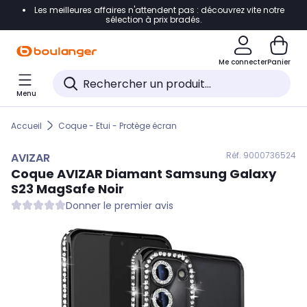
Les meilleures affaires n'attendent pas : découvrez vite notre
Accéder directement à la navigation
sélection à prix bradés.
Accéder directement au contenu
Me connecter
Panier
Accéder directement au pied de page
Menu
Accéder directement au chatbot
Accueil
Coque - Etui - Protège écran
Réf. 900
0736524
AVIZAR
Coque
AVIZAR
Diamant Samsung Galaxy
S23 MagSafe Noir
Donner le premier avis