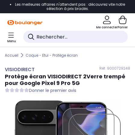
Les meilleures affaires n'attendent pas : découvrez vite notre
Accéder directement à la navigation
sélection à prix bradés.
Accéder directement au contenu
Me connecter
Panier
Accéder directement au pied de page
Menu
Accéder directement au chatbot
Accueil
Coque - Etui - Protège écran
Réf. 900
0729248
VISIODIRECT
Protège écran
VISIODIRECT
2Verre trempé
pour Google Pixel 9 Pro 5G
Donner le premier avis