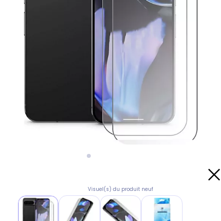
Visuel(s) du produit neuf