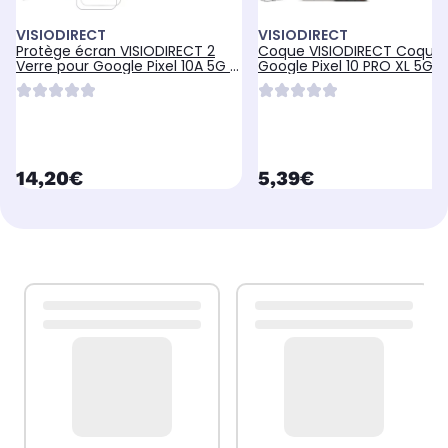
VISIODIRECT
VISIODIRECT
Protège écran VISIODIRECT 2
Coque VISIODIRECT Coque 
Verre pour Google Pixel 10A 5G +
Google Pixel 10 PRO XL 5G 6
Coque
currentPrice
currentPrice
14,20€
5,39€