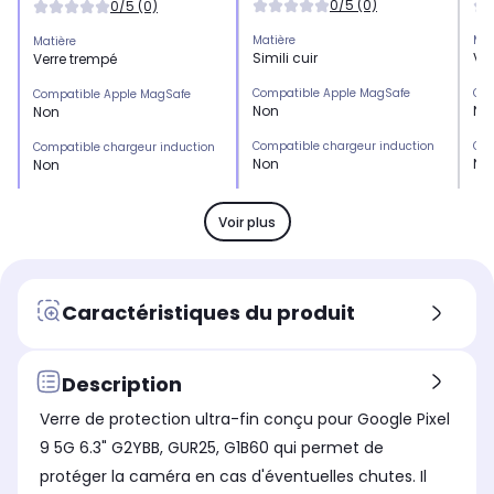
0/5 (0)
0/5 (0)
Matière
Mat
Matière
Simili cuir
Ver
Verre trempé
Compatible Apple MagSafe
Com
Compatible Apple MagSafe
Non
No
Non
Compatible chargeur induction
Com
Compatible chargeur induction
Non
No
Non
Emplacement(s) carte(s)
Emp
Emplacement(s) carte(s)
Oui
No
Non
Voir plus
Type de protection
Typ
Type de protection
Etui
Pro
Protection écran
Marque compatible
Mar
Marque compatible
Caractéristiques du produit
Google
Go
Google
Modèle compatible 1
Mod
Modèle compatible 1
Google Pixel 10
Goo
GOOGLE Pixel 9
Description
Coloris extérieur
Col
Coloris extérieur
Verre de protection ultra-fin conçu pour Google Pixel
Rouge
Tr
Transparent
9 5G 6.3" G2YBB, GUR25, G1B60 qui permet de
protéger la caméra en cas d'éventuelles chutes. Il