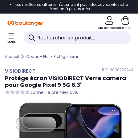
Les meilleures affaires n'attendent pas : découvrez vite notre
Accéder directement à la navigation
sélection à prix bradés.
Accéder directement au contenu
Me connecter
Panier
Accéder directement au pied de page
Menu
Accéder directement au chatbot
Accueil
Coque - Etui - Protège écran
Réf. 900
0729243
VISIODIRECT
Protège écran
VISIODIRECT
Verre camera
pour Google Pixel 9 5G 6.3"
Donner le premier avis