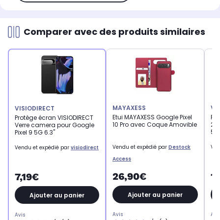
Comparer avec des produits similaires
MAYAXESS
VI
VISIODIRECT
Etui MAYAXESS Google Pixel
Pr
Protège écran VISIODIRECT
10 Pro avec Coque Amovible
2Ve
Verre camera pour Google
5G
Pixel 9 5G 6.3"
Vendu et expédié par
Destock
Ven
Vendu et expédié par
visiodirect
Access
26,90€
1
7,19€
Ajouter au panier
Ajouter au panier
Avis
Avi
Avis