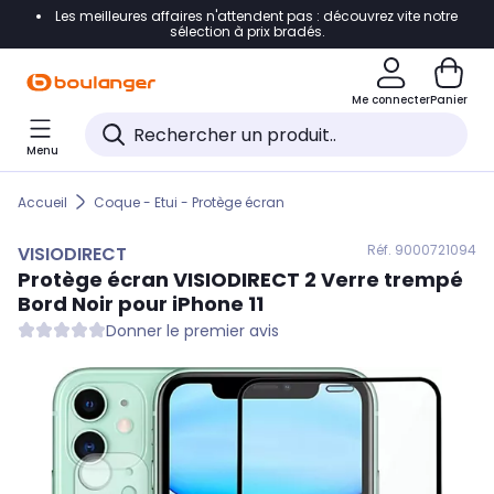
Les meilleures affaires n'attendent pas : découvrez vite notre
Accéder directement à la navigation
sélection à prix bradés.
Accéder directement au contenu
Me connecter
Panier
Accéder directement au pied de page
Menu
Accéder directement au chatbot
Accueil
Coque - Etui - Protège écran
Réf. 900
0721094
VISIODIRECT
Protège écran
VISIODIRECT
2 Verre trempé
Bord Noir pour iPhone 11
Donner le premier avis