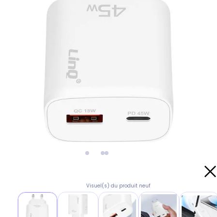
Visuel(s) du produit neuf