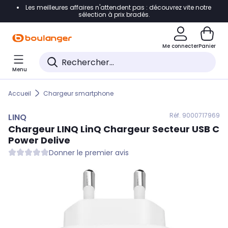
Les meilleures affaires n'attendent pas : découvrez vite notre
Accéder directement à la navigation
sélection à prix bradés.
Accéder directement au contenu
Me connecter
Panier
Accéder directement au pied de page
Menu
Accéder directement au chatbot
Accueil
Chargeur smartphone
Réf. 900
0717969
LINQ
Chargeur
LINQ
LinQ Chargeur Secteur USB C
Power Delive
Donner le premier avis