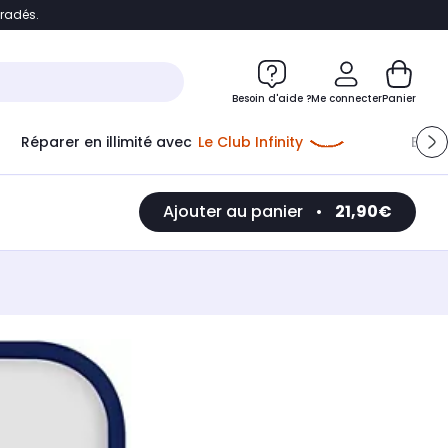
bradés.
e
Accéder directement au chatbot
Besoin d'aide ?
Me connecter
Panier
Réparer en illimité avec
Le Club Infinity
Econ
Ajouter au panier
•
21,90€