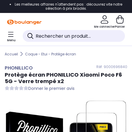
Les meilleures affaires n'attendent pas : découvrez vite notre
Accéder directement à la navigation
sélection à prix bradés.
Accéder directement au contenu
Me connecter
Panier
Accéder directement au pied de page
Menu
Accéder directement au chatbot
Accueil
Coque - Etui - Protège écran
Réf. 900
0696840
PHONILLICO
Protège écran
PHONILLICO
Xiaomi Poco F6
5G - Verre trempé x2
Donner le premier avis