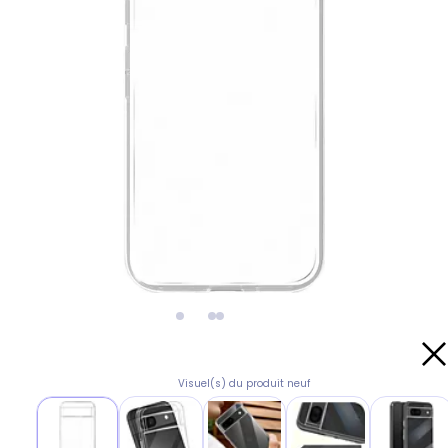
Visuel(s) du produit neuf