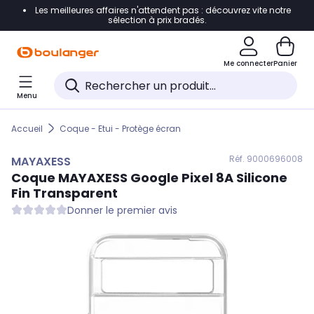
Les meilleures affaires n'attendent pas : découvrez vite notre
Accéder directement à la navigation
sélection à prix bradés.
Accéder directement au contenu
Me connecter
Panier
Accéder directement au pied de page
Menu
Accéder directement au chatbot
Accueil
Coque - Etui - Protège écran
Réf. 900
0696008
MAYAXESS
Coque
MAYAXESS
Google Pixel 8A Silicone
Fin Transparent
Donner le premier avis