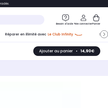
bradés.
e
Accéder directement au chatbot
Besoin d'aide ?
Me connecter
Panier
Réparer en illimité avec
Le Club Infinity
Econ
Ajouter au panier
•
14,90€