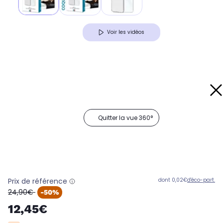
Voir les vidéos
Quitter la vue 360°
Prix de référence
dont 0,02€
d'éco-part.
oldPrice
24,90€
-50%
12,45€