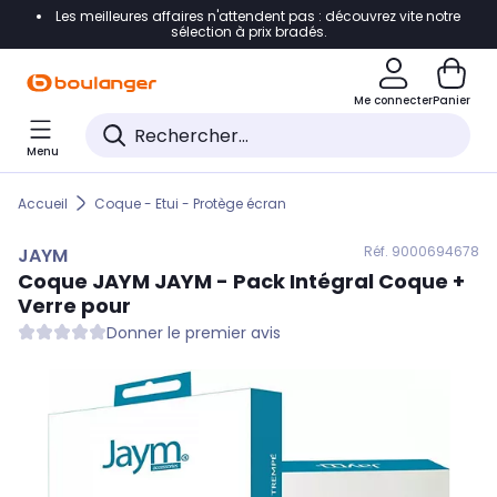
Les meilleures affaires n'attendent pas : découvrez vite notre
Accéder directement à la navigation
sélection à prix bradés.
Accéder directement au contenu
Me connecter
Panier
Accéder directement au pied de page
Menu
Accéder directement au chatbot
Accueil
Coque - Etui - Protège écran
Réf. 900
0694678
JAYM
Coque
JAYM
JAYM - Pack Intégral Coque +
Verre pour
Donner le premier avis