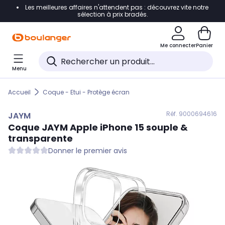
Les meilleures affaires n'attendent pas : découvrez vite notre
Accéder directement à la navigation
sélection à prix bradés.
Accéder directement au contenu
Me connecter
Panier
Accéder directement au pied de page
Menu
Accéder directement au chatbot
Accueil
Coque - Etui - Protège écran
Réf. 900
0694616
JAYM
Coque
JAYM
Apple iPhone 15 souple &
transparente
Donner le premier avis