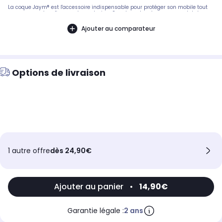
La coque Jaym® est l'accessoire indispensable pour protéger son mobile tout
en conservant sa finesse et son design. Souple au toucher, pour une totale
protection de votre smartphone et une parfaite transparence, la coque souple
Jaym est par ailleurs traitée Anti-UV (pour lutter contre le jaunissement) et
Ajouter au comparateur
profite d'une finition anti-bulles (revêtement intérieur en micro-reliefs).
Options de livraison
1 autre offre
dès 24,90€
Ajouter au panier
•
14,90€
Garantie légale :
2 ans