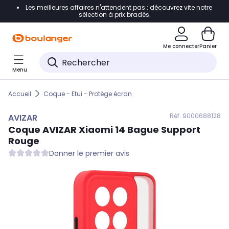
Les meilleures affaires n'attendent pas : découvrez vite notre
Accéder directement à la navigation
sélection à prix bradés.
Accéder directement au contenu
Me connecter
Panier
Accéder directement au pied de page
Menu
Accéder directement au chatbot
Accueil
Coque - Etui - Protège écran
Réf. 900
0688128
AVIZAR
Coque
AVIZAR
Xiaomi 14 Bague Support
Rouge
Donner le premier avis