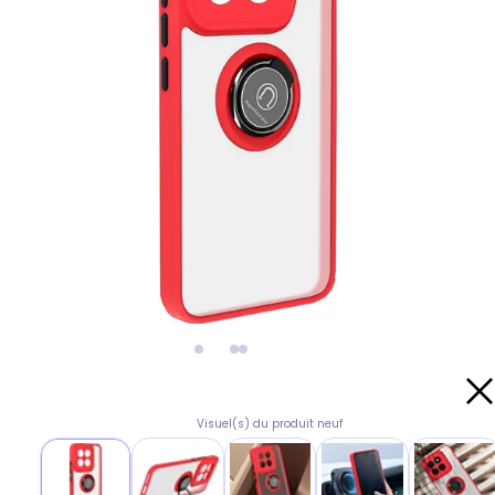
Visuel(s) du produit neuf