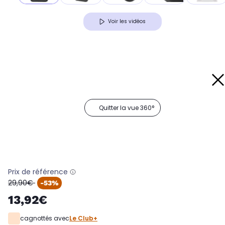
Voir les vidéos
Quitter la vue 360°
Prix de référence
oldPrice
29,90€
-53%
13,92€
cagnottés avec
Le Club+