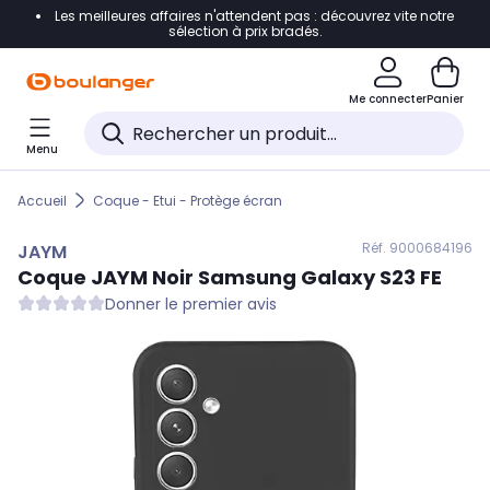
Les meilleures affaires n'attendent pas : découvrez vite notre
Accéder directement à la navigation
sélection à prix bradés.
Accéder directement au contenu
Me connecter
Panier
Accéder directement au pied de page
Menu
Accéder directement au chatbot
Accueil
Coque - Etui - Protège écran
Réf. 900
0684196
JAYM
Coque
JAYM
Noir Samsung Galaxy S23 FE
Donner le premier avis