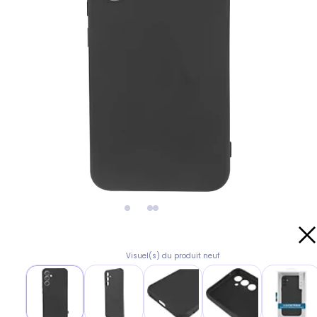
Visuel(s) du produit neuf