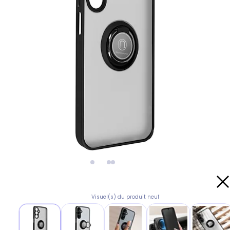
Visuel(s) du produit neuf