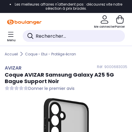
Les meilleures affaires n'attendent pas : découvrez vite notre
Accéder directement à la navigation
sélection à prix bradés.
Accéder directement au contenu
Me connecter
Panier
Accéder directement au pied de page
Menu
Accéder directement au chatbot
Accueil
Coque - Etui - Protège écran
Réf. 900
0683035
AVIZAR
Coque
AVIZAR
Samsung Galaxy A25 5G
Bague Support Noir
Donner le premier avis