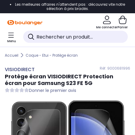
Les meilleures affaires n'attendent pas : découvrez vite notre
Accéder directement à la navigation
sélection à prix bradés.
Accéder directement au contenu
Me connecter
Panier
Accéder directement au pied de page
Menu
Accéder directement au chatbot
Accueil
Coque - Etui - Protège écran
Réf. 900
0681996
VISIODIRECT
Protège écran
VISIODIRECT
Protection
écran pour Samsung S23 FE 5G
Donner le premier avis