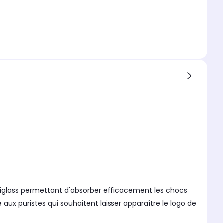
exiglass permettant d'absorber efficacement les chocs
aux puristes qui souhaitent laisser apparaître le logo de
rière et des bords de votre smartphone. Cette coque