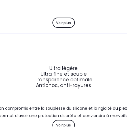
Voir plus
Ultra légère
Ultra fine et souple
Transparence optimale
Antichoc, anti-rayures
 compromis entre la souplesse du silicone et la rigidité du pl
permet d'avoir une protection discrète et conviendra à merveille 
 conçu pour permettre une protection complète de la partie ar
Voir plus