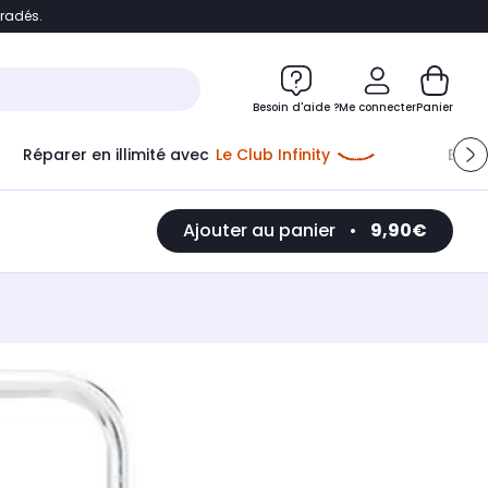
bradés.
e
Accéder directement au chatbot
Besoin d'aide ?
Me connecter
Panier
Réparer en illimité avec
Le Club Infinity
Econ
Ajouter au panier
•
9,90€