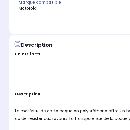
Marque compatible
Motorola
Description
Points forts
Description
Le matériau de cette coque en polyuréthane offre un bon
ou de résister aux rayures. La transparence de la coque 
leur marque de smartphone. Le moule de la coque a été