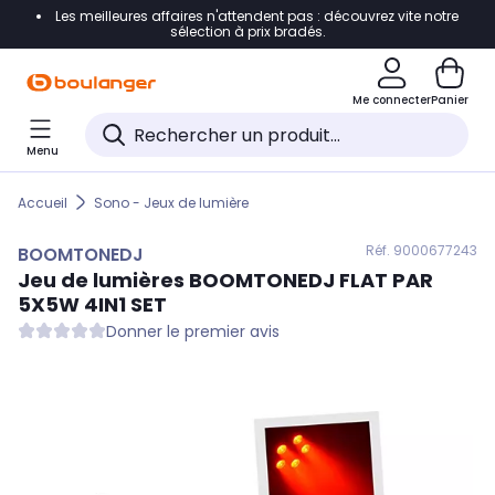
Les meilleures affaires n'attendent pas : découvrez vite notre
Accéder directement à la navigation
sélection à prix bradés.
Accéder directement au contenu
Me connecter
Panier
Accéder directement au pied de page
Menu
Accéder directement au chatbot
Accueil
Sono - Jeux de lumière
Réf. 900
0677243
BOOMTONEDJ
Jeu de lumières
BOOMTONEDJ
FLAT PAR
5X5W 4IN1 SET
Donner le premier avis