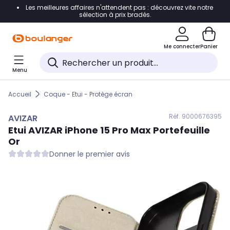
Les meilleures affaires n'attendent pas : découvrez vite notre
Accéder directement à la navigation
sélection à prix bradés.
Accéder directement au contenu
Me connecter
Panier
Accéder directement au pied de page
Menu
Accéder directement au chatbot
Accueil
Coque - Etui - Protège écran
Réf. 900
0676395
AVIZAR
Etui
AVIZAR
iPhone 15 Pro Max Portefeuille
Or
Donner le premier avis