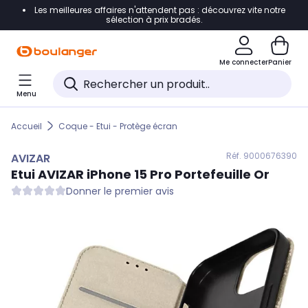
Les meilleures affaires n'attendent pas : découvrez vite notre
Accéder directement à la navigation
sélection à prix bradés.
Accéder directement au contenu
Me connecter
Panier
Accéder directement au pied de page
Menu
Accéder directement au chatbot
Accueil
Coque - Etui - Protège écran
Réf. 900
0676390
AVIZAR
Etui
AVIZAR
iPhone 15 Pro Portefeuille Or
Donner le premier avis