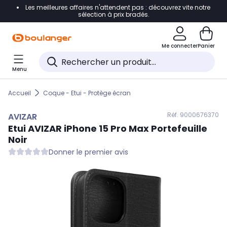
Les meilleures affaires n'attendent pas : découvrez vite notre
Accéder directement à la navigation
sélection à prix bradés.
Accéder directement au contenu
Me connecter
Panier
Accéder directement au pied de page
Menu
Accéder directement au chatbot
Accueil
Coque - Etui - Protège écran
Réf. 900
0676370
AVIZAR
Etui
AVIZAR
iPhone 15 Pro Max Portefeuille
Noir
Donner le premier avis