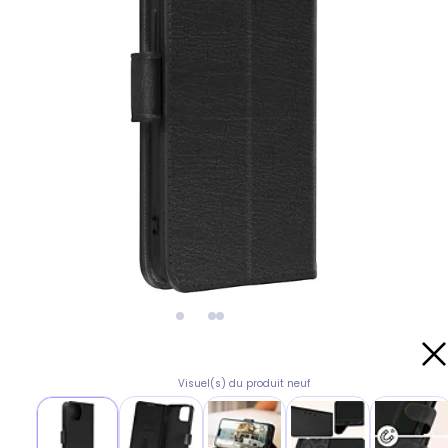
Visuel(s) du produit neuf