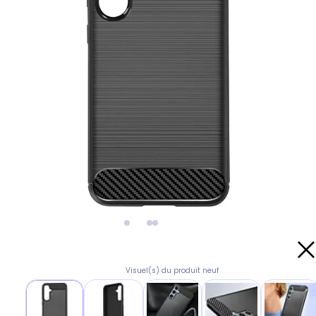
Visuel(s) du produit neuf