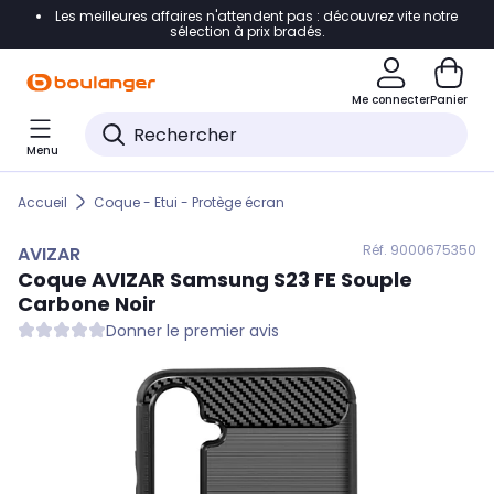
Les meilleures affaires n'attendent pas : découvrez vite notre
Accéder directement à la navigation
sélection à prix bradés.
Accéder directement au contenu
Me connecter
Panier
Accéder directement au pied de page
Menu
Accéder directement au chatbot
Accueil
Coque - Etui - Protège écran
Réf. 900
0675350
AVIZAR
Coque
AVIZAR
Samsung S23 FE Souple
Carbone Noir
Donner le premier avis