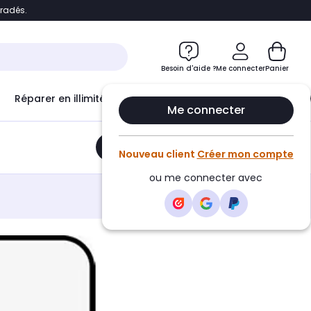
bradés.
e
Accéder directement au chatbot
Besoin d'aide ?
Me connecter
Panier
Réparer en illimité avec
Le Club Infinity
Econ
Me connecter
Ajouter au panier
•
18,90€
Nouveau client
Créer mon compte
ou me connecter avec