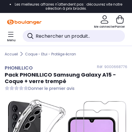
Les meilleures affaires n'attendent pas : découvrez vite notre
Accéder directement à la navigation
sélection à prix bradés.
Accéder directement au contenu
Me connecter
Panier
Accéder directement au pied de page
Menu
Accéder directement au chatbot
Accueil
Coque - Etui - Protège écran
Réf. 900
0668776
PHONILLICO
Pack
PHONILLICO
Samsung Galaxy A15 -
Coque + verre trempé
Donner le premier avis