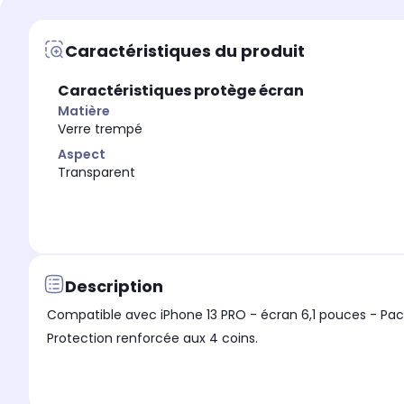
Marque compatible
Marque compatible
Apple
Apple
Caractéristiques du produit
Modèle compatible 1
Modèle compatible 1
iPhone 12 Pro
iPhone 13 Pro
Caractéristiques protège écran
Coloris extérieur
Coloris extérieur
Transparent et noir
Transparent
Matière
Verre trempé
Aspect
Transparent
Description
Compatible avec iPhone 13 PRO - écran 6,1 pouces - Pack de 1 Coque arrière en silicone souple Transparente + 2 Verres Trempé avec Lingettes nettoyantes. Coque avec
Protection renforcée aux 4 coins.