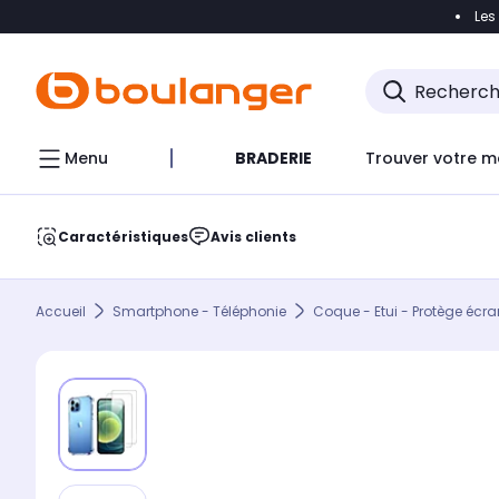
Les
Accéder directement à la navigation
Accéder direct
Menu
BRADERIE
Trouver votre m
Caractéristiques
Avis clients
Accueil
Smartphone - Téléphonie
Coque - Etui - Protège écra