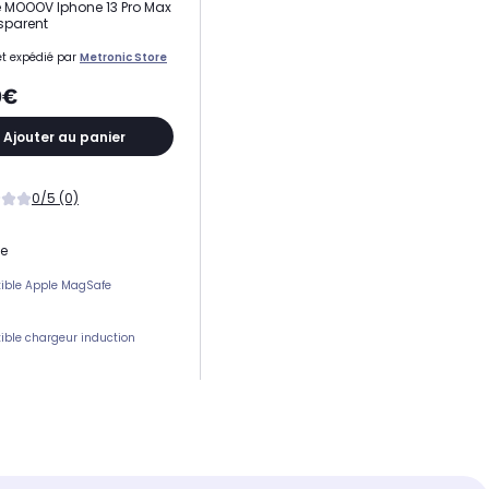
MOOOV Iphone 13 Pro Max
sparent
t expédié par
Metronic Store
0€
Ajouter au panier
0/5 (0)
ne
ible Apple MagSafe
ble chargeur induction
ement(s) carte(s)
 protection
e