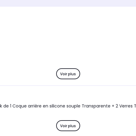
Marque compatible
Marque
Apple
Apple
Modèle compatible 1
Modèle 
iPhone 13
iPhone
Coloris extérieur
Coloris 
Transparent
Transp
Voir plus
Voir plus