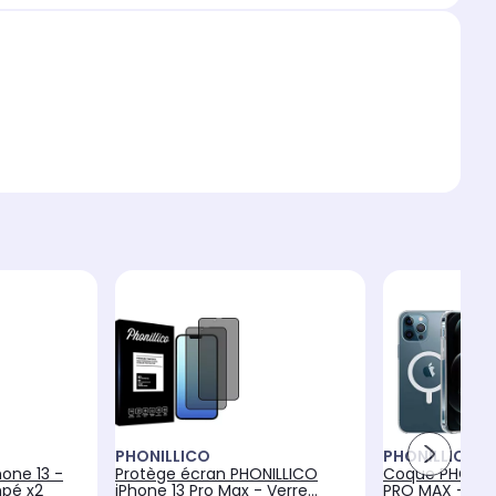
PHONILLICO
PHONILLICO
one 13 -
Protège écran PHONILLICO
Coque PHONILL
mpé x2
iPhone 13 Pro Max - Verre
PRO MAX - co