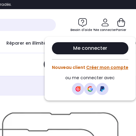
bradés.
e
Accéder directement au chatbot
Besoin d'aide ?
Me connecter
Panier
Réparer en illimité avec
Le Club Infinity
Econ
Me connecter
Ajouter au panier
•
8,99€
Nouveau client
Créer mon compte
ou me connecter avec