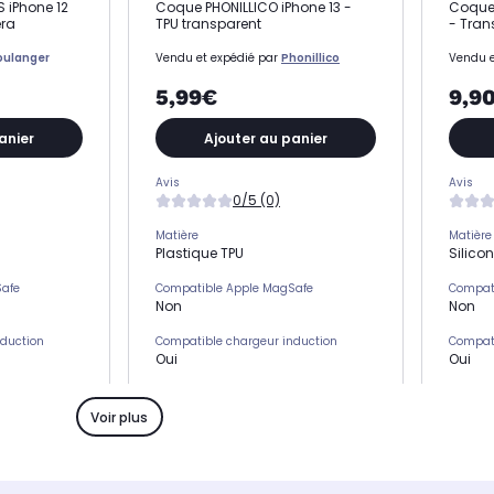
S iPhone 12
Coque PHONILLICO iPhone 13 -
Coque 
era
TPU transparent
- Tran
oulanger
Vendu et expédié par
Phonillico
Vendu e
5,99€
9,9
anier
Ajouter au panier
Avis
Avis
0/5 (0)
Matière
Matière
Plastique TPU
Silico
Safe
Compatible Apple MagSafe
Compat
Non
Non
nduction
Compatible chargeur induction
Compati
Oui
Oui
s)
Emplacement(s) carte(s)
Emplac
Non
Non
Voir plus
Type de protection
Type de
Coque
Coqu