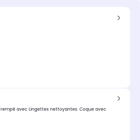
 compatible
compatible 1
 13 Pro Max
extérieur
arent