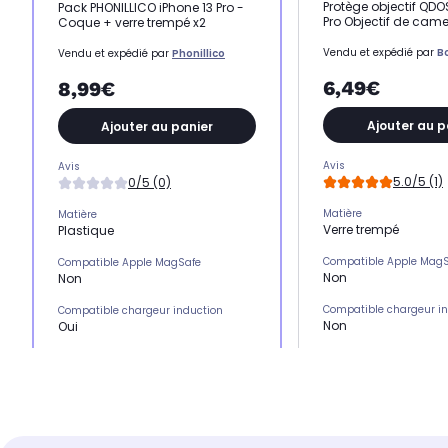
Protège objectif QDO
Pack PHONILLICO iPhone 13 Pro -
Pro Objectif de cam
Coque + verre trempé x2
Vendu et expédié par
B
Vendu et expédié par
Phonillico
6,49€
8,99€
Ajouter au p
Ajouter au panier
Avis
Avis
5.0/5 (1)
0/5 (0)
Matière
Matière
Verre trempé
Plastique
Compatible Apple Mag
Compatible Apple MagSafe
Non
Non
Compatible chargeur i
Compatible chargeur induction
Non
Oui
Emplacement(s) carte(
Emplacement(s) carte(s)
Non
Non
Type de protection
Type de protection
Protection objectif
Pack