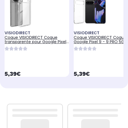
VISIODIRECT
VISIODIRECT
Coque VISIODIRECT Coque
Coque VISIODIRECT Coque 
transparente pour Google Pixel
Google Pixel 9 - 9 PRO 5G
8A
currentPrice
currentPrice
5,39€
5,39€