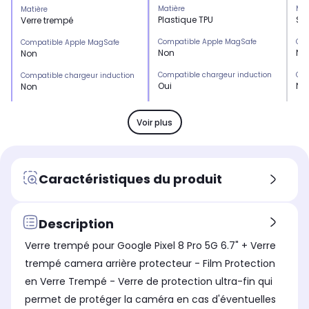
Matière
Mat
Matière
Plastique TPU
Sil
Verre trempé
Compatible Apple MagSafe
Com
Compatible Apple MagSafe
Non
No
Non
Compatible chargeur induction
Com
Compatible chargeur induction
Oui
No
Non
Emplacement(s) carte(s)
Emp
Emplacement(s) carte(s)
Non
No
Non
Voir plus
Type de protection
Typ
Type de protection
Coque
Co
Protection écran
Marque compatible
Mar
Marque compatible
Caractéristiques du produit
Google
Go
Google
Modèle compatible 1
Mod
Modèle compatible 1
GOOGLE Pixel 8
GO
GOOGLE Pixel 8 Pro
Description
Coloris extérieur
Col
Coloris extérieur
Verre trempé pour Google Pixel 8 Pro 5G 6.7" + Verre
Transparent
Tr
Transparent
trempé camera arrière protecteur - Film Protection
en Verre Trempé - Verre de protection ultra-fin qui
permet de protéger la caméra en cas d'éventuelles