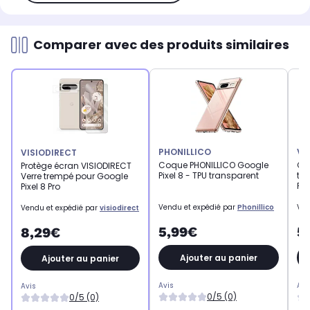
Comparer avec des produits similaires
PHONILLICO
VI
VISIODIRECT
Coque PHONILLICO Google
Co
Protège écran VISIODIRECT
Pixel 8 - TPU transparent
tr
Verre trempé pour Google
Pix
Pixel 8 Pro
Vendu et expédié par
Phonillico
Ven
Vendu et expédié par
visiodirect
5,99€
5
8,29€
Ajouter au panier
Ajouter au panier
Avis
Avi
Avis
0/5 (0)
0/5 (0)