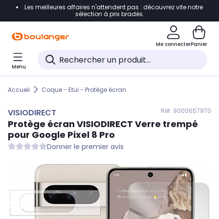
Les meilleures affaires n'attendent pas : découvrez vite notre
Accéder directement à la navigation
sélection à prix bradés.
Accéder directement au contenu
Me connecter
Panier
Accéder directement au pied de page
Menu
Accéder directement au chatbot
Accueil
Coque - Etui - Protège écran
Réf. 900
0657970
VISIODIRECT
Protège écran
VISIODIRECT
Verre trempé
pour Google Pixel 8 Pro
Donner le premier avis