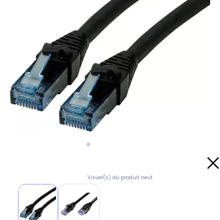
Visuel(s) du produit neuf