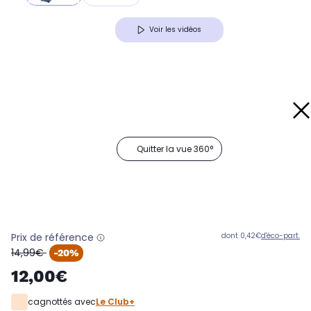
Voir les vidéos
Quitter la vue 360°
Prix de référence
dont 0,42€
d'éco-part.
oldPrice
14,99€
-20%
12,00€
cagnottés avec
Le Club+