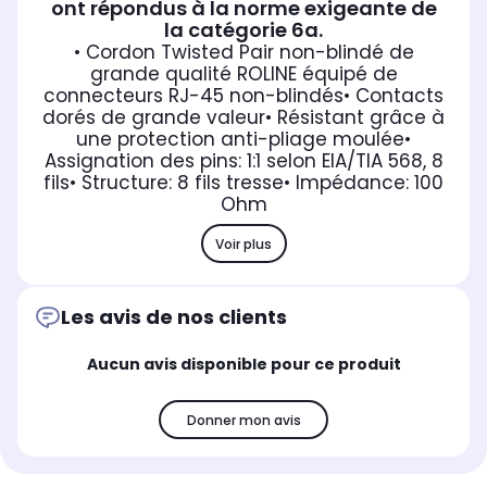
ont répondus à la norme exigeante de
la catégorie 6a.
• Cordon Twisted Pair non-blindé de
grande qualité ROLINE équipé de
connecteurs RJ-45 non-blindés
• Contacts
dorés de grande valeur
• Résistant grâce à
une protection anti-pliage moulée
•
Assignation des pins: 1:1 selon EIA/TIA 568, 8
fils
• Structure: 8 fils tresse
• Impédance: 100
Ohm
Voir plus
Les avis de nos clients
Aucun avis disponible pour ce produit
Donner mon avis