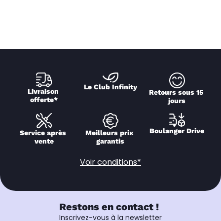
Le Club Infinity
Livraison 
Retours sous 15 
offerte*
jours
Boulanger Drive
Service après 
Meilleurs prix 
vente
garantis
Voir conditions*
Restons en contact !
Inscrivez-vous à la newsletter