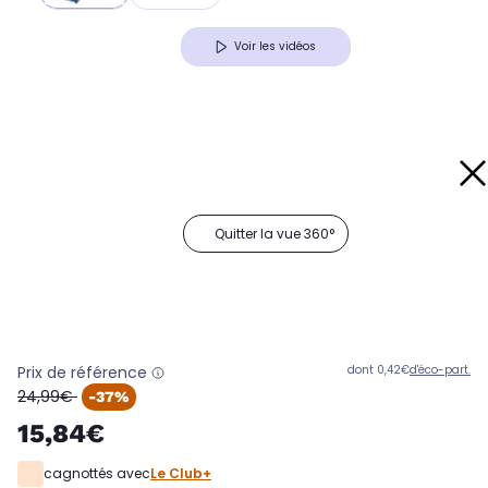
Voir les vidéos
Quitter la vue 360°
Prix de référence
dont 0,42€
d'éco-part.
oldPrice
24,99€
-37%
15,84€
cagnottés avec
Le Club+