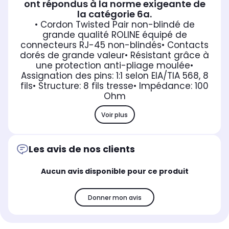
ont répondus à la norme exigeante de
la catégorie 6a.
• Cordon Twisted Pair non-blindé de
grande qualité ROLINE équipé de
connecteurs RJ-45 non-blindés
• Contacts
dorés de grande valeur
• Résistant grâce à
une protection anti-pliage moulée
•
Assignation des pins: 1:1 selon EIA/TIA 568, 8
fils
• Structure: 8 fils tresse
• Impédance: 100
Ohm
Voir plus
Les avis de nos clients
Aucun avis disponible pour ce produit
Donner mon avis