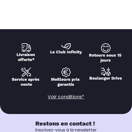
Le Club Infinity
Livraison 
Retours sous 15 
offerte*
jours
Boulanger Drive
Service après 
Meilleurs prix 
vente
garantis
Voir conditions*
Restons en contact !
Inscrivez-vous à la newsletter