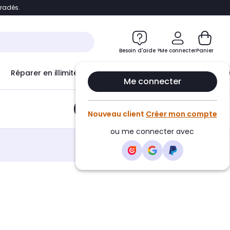
bradés.
e
Accéder directement au chatbot
Besoin d'aide ?
Me connecter
Panier
Réparer en illimité avec
Le Club Infinity
Econ
Me connecter
Ajouter au panier
•
17,10€
Nouveau client
Créer mon compte
ou me connecter avec