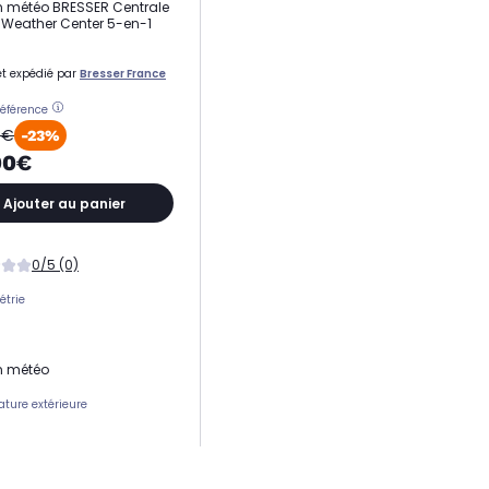
n météo BRESSER Centrale
Weather Center 5-en-1
t expédié par
Bresser France
référence
0€
-23%
00€
Ajouter au panier
0/5 (0)
trie
n météo
ture extérieure
ons météo