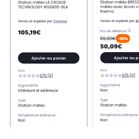
Station météo BRESS
Station météo LA CROSSE
météo avec écran co
TECHNOLOGY WS6835-BLA
thermo
Vendu et expédié par
B
Vendu et expédié par
Zoomici
105,19€
Prix de référence
59,00€
-15%
50,09€
Ajouter au p
Ajouter au panier
Avis
Avis
0/5 (0)
0/5 (0)
Hygrométrie
Hygrométrie
Non
Intérieure et extérieure
Type
Type
Station météo
Station météo
Température extérieure
Température extérieure
Non
Non
Prévisions météo
Prévisions météo
Non
1 jour