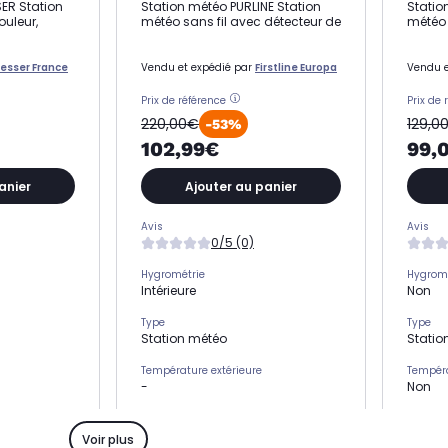
ER Station
Station météo PURLINE Station
Statio
uleur,
météo sans fil avec détecteur de
météo 
resser France
Vendu et expédié par
Firstline Europa
Vendu e
Prix de référence
Prix de 
220,00€
129,0
-53%
102,99€
99,
anier
Ajouter au panier
Avis
Avis
0/5 (0)
Hygrométrie
Hygromé
Intérieure
Non
Type
Type
Station météo
Statio
Température extérieure
Tempéra
-
Non
Prévisions météo
Prévisi
Oui
Non
Voir plus