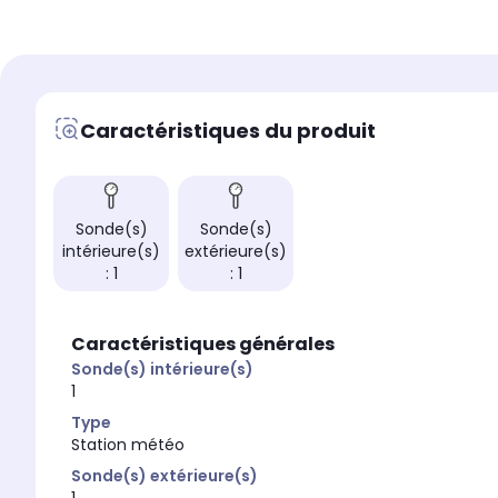
Pluviomètre
Pluviomètre
Non
Non
Prévision gel
Prévision gel
Non
Non
Caractéristiques du produit
Température intérieure
Température intérieure
Non
Non
Sonde(s) intérieure(s)
Sonde(s) intérieure(s)
Aucune
1
Sonde(s)
Sonde(s)
Sonde(s) extérieure(s)
Sonde(s) extérieure(s)
intérieure(s)
extérieure(s)
1
1
: 1
: 1
Fixation
Fixation
Murale et sur pied
Sur pied
Caractéristiques générales
Sonde(s) intérieure(s)
1
Type
Station météo
Sonde(s) extérieure(s)