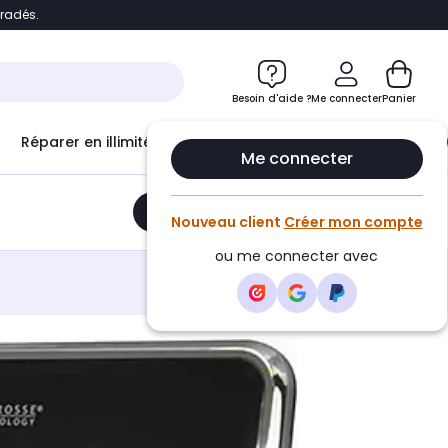
bradés.
e
Accéder directement au chatbot
Besoin d'aide ?
Me connecter
Panier
Réparer en illimité avec
Le Club Infinity
Econ
Me connecter
Ajouter au panier
•
105,19€
Nouveau client
Créer mon compte
ou me connecter avec