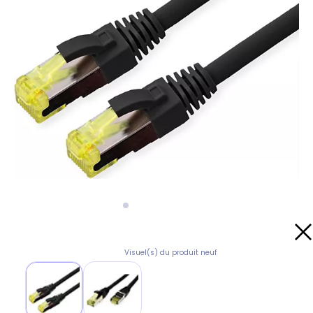
Visuel(s) du produit neuf