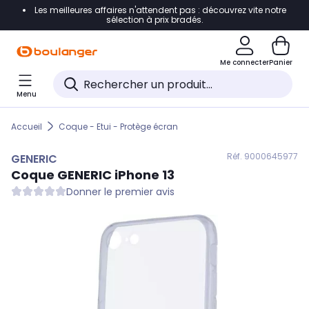
Les meilleures affaires n'attendent pas : découvrez vite notre
Accéder directement à la navigation
sélection à prix bradés.
Accéder directement au contenu
Me connecter
Panier
Accéder directement au pied de page
Menu
Accéder directement au chatbot
Accueil
Coque - Etui - Protège écran
Réf. 900
0645977
GENERIC
Coque
GENERIC
iPhone 13
Donner le premier avis