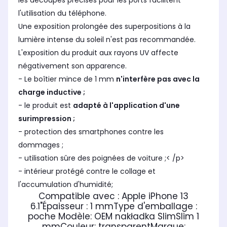
les découpes précises pour les ports facilitent
l'utilisation du téléphone.
Une exposition prolongée des superpositions à la
lumière intense du soleil n'est pas recommandée.
L'exposition du produit aux rayons UV affecte
négativement son apparence.
- Le boîtier mince de 1 mm
n'interfère pas avec la
charge inductive ;
- le produit est
adapté à l'application d'une
surimpression ;
- protection des smartphones contre les
dommages ;
- utilisation sûre des poignées de voiture ;< /p>
- intérieur protégé contre le collage et
l'accumulation d'humidité;
Compatible avec : Apple iPhone 13
6.1"
Épaisseur : 1 mm
Type d'emballage :
poche
Modèle: OEM nakładka Slim
Slim 1
mm
Couleur: transparent
Marque: