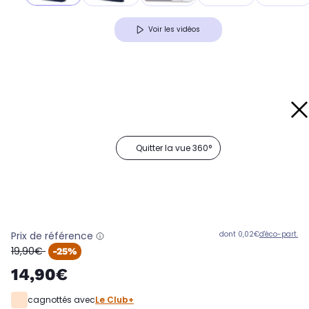
Voir les vidéos
Quitter la vue 360°
Prix de référence
dont 0,02€
d'éco-part.
oldPrice
19,90€
-25%
14,90€
cagnottés avec
Le Club+