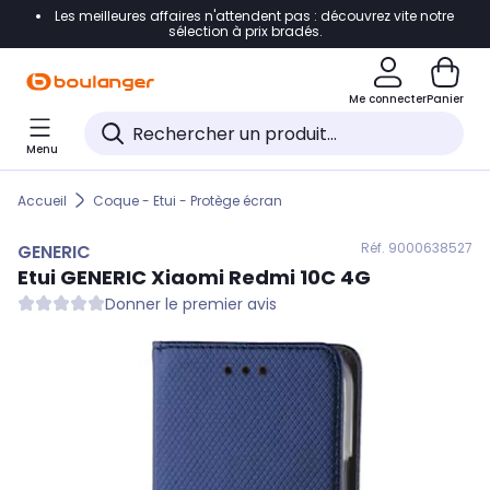
Les meilleures affaires n'attendent pas : découvrez vite notre
Accéder directement à la navigation
sélection à prix bradés.
Accéder directement au contenu
Me connecter
Panier
Accéder directement au pied de page
Menu
Accéder directement au chatbot
Accueil
Coque - Etui - Protège écran
Réf. 900
0638527
GENERIC
Etui
GENERIC
Xiaomi Redmi 10C 4G
Donner le premier avis