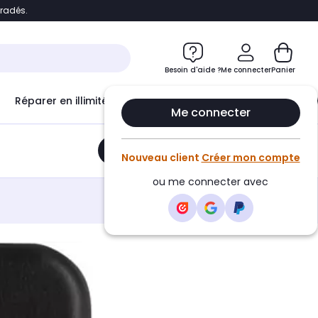
bradés.
e
Accéder directement au chatbot
Besoin d'aide ?
Me connecter
Panier
Réparer en illimité avec
Le Club Infinity
Econ
Me connecter
Ajouter au panier
•
16,90€
Nouveau client
Créer mon compte
ou me connecter avec