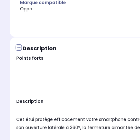
Marque compatible
Oppo
Description
Points forts
Description
Cet étui protège efficacement votre smartphone contre 
son ouverture latérale à 360°, la fermeture aimantée de 
avec sa fonction "stand" pour visionner des vidéos et so