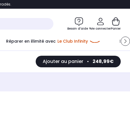
bradés.
e
Accéder directement au chatbot
Besoin d'aide ?
Me connecter
Panier
Réparer en illimité avec
Le Club Infinity
Econ
Ajouter au panier
•
248,99€