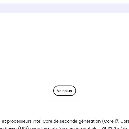
Nombre de barette
Nombre 
2
2
Voir plus
t processeurs Intel Core de seconde génération (Core i7, Core i
n basse (1.6V) avec les plateformes compatibles. Kit 32 Go (4x