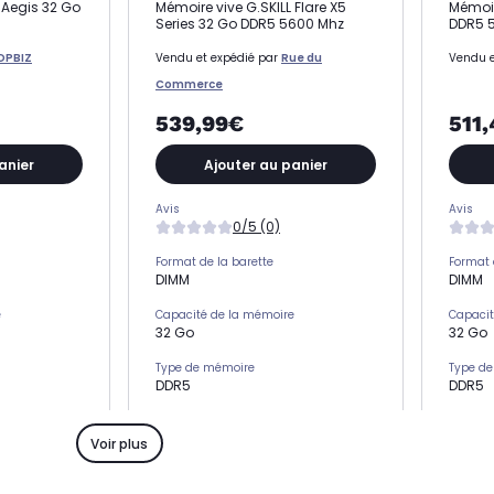
 Aegis 32 Go
Mémoire vive G.SKILL Flare X5
Mémoir
Series 32 Go DDR5 5600 Mhz
DDR5 
OPBIZ
Vendu et expédié par
Rue du
Vendu e
Commerce
539,99€
511
anier
Ajouter au panier
Avis
Avis
0/5 (0)
Format de la barette
Format 
DIMM
DIMM
e
Capacité de la mémoire
Capacit
32 Go
32 Go
Type de mémoire
Type d
DDR5
DDR5
Fréquence (en MHz)
Fréquen
5600
5600
Voir plus
Dissipation thermique
Dissipa
Oui
Oui