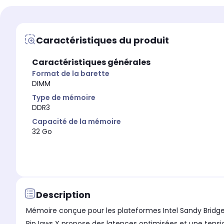
Nombre de barette
Nombre de barette
2
4
Caractéristiques du produit
Caractéristiques générales
Format de la barette
DIMM
Type de mémoire
DDR3
Capacité de la mémoire
32 Go
Description
Mémoire conçue pour les plateformes Intel Sandy Bridge e
RipJaws X propose des latences optimisées et une tensio