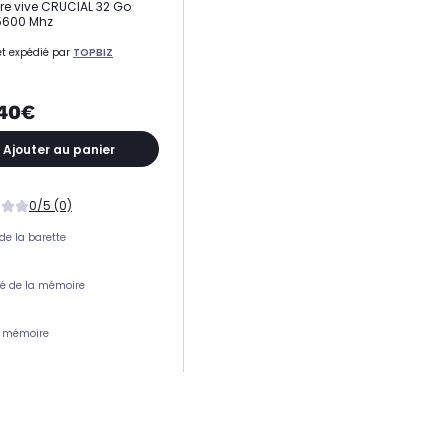
e vive CRUCIAL 32 Go
5600 Mhz
t expédié par
TOPBIZ
,40€
Ajouter au panier
0/5 (0)
de la barette
é de la mémoire
e mémoire
ce (en MHz)
tion thermique