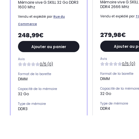
Mémoire vive G.SKILL
Mémoire vive G.SKILL 32 Go DDR3
DDR4 2666 MHz
1600 Mhz
Vendu et expédié par
T
Vendu et expédié par
Rue du
Commerce
279,98€
248,99€
Ajouter au p
Ajouter au panier
Avis
Avis
0/5 (0)
0/5 (0)
Format de la barette
Format de la barette
DIMM
DIMM
Capacité de la mémoir
Capacité de la mémoire
32 Go
32 Go
Type de mémoire
Type de mémoire
DDR4
DDR3
Fréquence (en MHz)
Fréquence (en MHz)
2666
1600
Dissipation thermique
Dissipation thermique
Oui
Oui