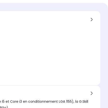
de barette
5 et Core i3 en conditionnement LGA 1155), la G.Skill
 8Go).