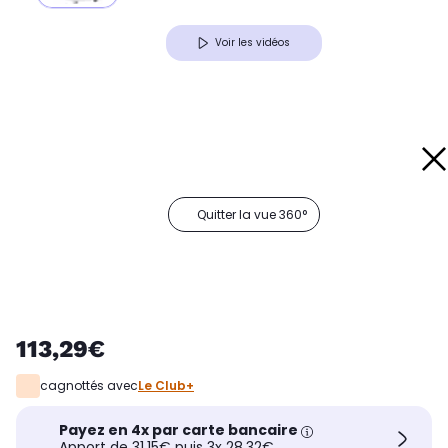
Voir les vidéos
Quitter la vue 360°
113,29€
cagnottés avec
Le Club+
Payez en 4x par carte bancaire
Apport de 31,15€ puis 3x 28,32€